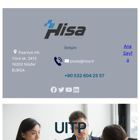
Ana
İletişim
İhsaniye mh.
Sayf
Yüce sk. 2A15
a
posta@hisa.tr
16200 Nilüfer
BURSA
+90 532 604 25 57
UITP