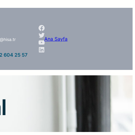
Ana Sayfa
@hisa.tr
2 604 25 57
l