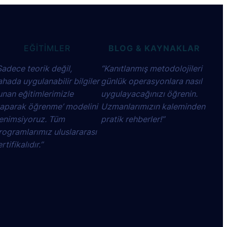
EĞİTİMLER
BLOG & KAYNAKLAR
Sadece teorik değil,
“Kanıtlanmış metodolojileri
ahada uygulanabilir bilgiler
günlük operasyonlara nasıl
unan eğitimlerimizle
uygulayacağınızı öğrenin.
yaparak öğrenme’ modelini
Uzmanlarımızın kaleminden
enimsiyoruz. Tüm
pratik rehberler!”
rogramlarımız uluslararası
rtifikalıdır.”