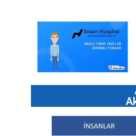
Tanıtım
Ak