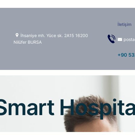
İletişim
İhsaniye mh. Yüce sk. 2A15 16200
posta
Nilüfer BURSA
+90 53
Smart Hospita