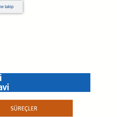
e takip
i
avi