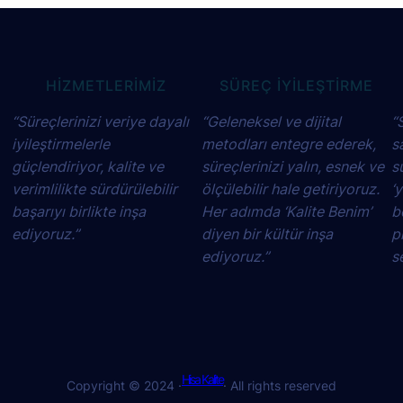
HIZMETLERİMİZ
SÜREÇ İYILEŞTIRME
“Süreçlerinizi veriye dayalı
“Geleneksel ve dijital
“
iyileştirmelerle
metodları entegre ederek,
s
güçlendiriyor, kalite ve
süreçlerinizi yalın, esnek ve
s
verimlilikte sürdürülebilir
ölçülebilir hale getiriyoruz.
‘
başarıyı birlikte inşa
Her adımda ‘Kalite Benim’
b
ediyoruz.”
diyen bir kültür inşa
p
ediyoruz.”
se
Hisa Kalite
Copyright © 2024 ·
· All rights reserved