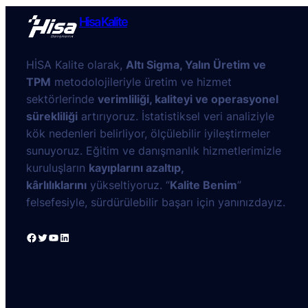
Hisa Kalite
HİSA Kalite olarak,
Altı Sigma, Yalın Üretim ve
TPM
metodolojileriyle üretim ve hizmet
sektörlerinde
verimliliği, kaliteyi ve operasyonel
sürekliliği
artırıyoruz. İstatistiksel veri analiziyle
kök nedenleri belirliyor, ölçülebilir iyileştirmeler
sunuyoruz. Eğitim ve danışmanlık hizmetlerimizle
kuruluşların
kayıplarını azaltıp,
kârlılıklarını
yükseltiyoruz. “
Kalite Benim
”
felsefesiyle, sürdürülebilir başarı için yanınızdayız.