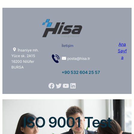
Ana
İletişim
İhsaniye mh.
Sayf
Yüce sk. 2A15
a
posta@hisa.tr
16200 Nilüfer
BURSA
+90 532 604 25 57
ISO 9001 Test