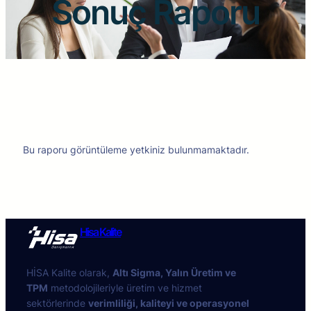
Sonuç Raporu
Bu raporu görüntüleme yetkiniz bulunmamaktadır.
Hisa Kalite
HİSA Kalite olarak,
Altı Sigma, Yalın Üretim ve
TPM
metodolojileriyle üretim ve hizmet
sektörlerinde
verimliliği, kaliteyi ve operasyonel