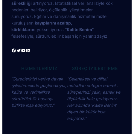
sürekliliği
artırıyoruz. İstatistiksel veri analiziyle kök
nedenleri belirliyor, ölçülebilir iyileştirmeler
sunuyoruz. Eğitim ve danışmanlık hizmetlerimizle
kuruluşların
kayıplarını azaltıp,
kârlılıklarını
yükseltiyoruz. “
Kalite Benim
”
felsefesiyle, sürdürülebilir başarı için yanınızdayız.
HIZMETLERİMİZ
SÜREÇ İYILEŞTIRME
“Süreçlerinizi veriye dayalı
“Geleneksel ve dijital
iyileştirmelerle güçlendiriyor,
metodları entegre ederek,
kalite ve verimlilikte
süreçlerinizi yalın, esnek ve
sürdürülebilir başarıyı
ölçülebilir hale getiriyoruz.
birlikte inşa ediyoruz.”
Her adımda ‘Kalite Benim’
diyen bir kültür inşa
ediyoruz.”