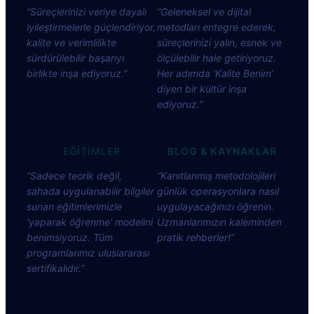
“Süreçlerinizi veriye dayalı
“Geleneksel ve dijital
iyileştirmelerle güçlendiriyor,
metodları entegre ederek,
kalite ve verimlilikte
süreçlerinizi yalın, esnek ve
sürdürülebilir başarıyı
ölçülebilir hale getiriyoruz.
birlikte inşa ediyoruz.”
Her adımda ‘Kalite Benim’
diyen bir kültür inşa
ediyoruz.”
EĞİTİMLER
BLOG & KAYNAKLAR
“Sadece teorik değil,
“Kanıtlanmış metodolojileri
sahada uygulanabilir bilgiler
günlük operasyonlara nasıl
sunan eğitimlerimizle
uygulayacağınızı öğrenin.
‘yaparak öğrenme’ modelini
Uzmanlarımızın kaleminden
benimsiyoruz. Tüm
pratik rehberler!”
programlarımız uluslararası
sertifikalıdır.”