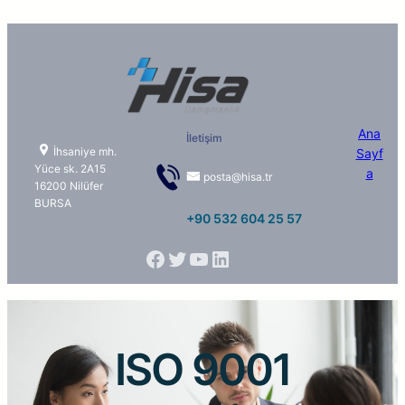
Ana
İletişim
İhsaniye mh.
Sayf
Yüce sk. 2A15
a
posta@hisa.tr
16200 Nilüfer
BURSA
+90 532 604 25 57
ISO 9001