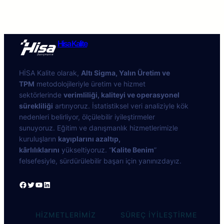
Hisa Kalite
HİSA Kalite olarak,
Altı Sigma, Yalın Üretim ve
TPM
metodolojileriyle üretim ve hizmet
sektörlerinde
verimliliği, kaliteyi ve operasyonel
sürekliliği
artırıyoruz. İstatistiksel veri analiziyle kök
nedenleri belirliyor, ölçülebilir iyileştirmeler
sunuyoruz. Eğitim ve danışmanlık hizmetlerimizle
kuruluşların
kayıplarını azaltıp,
kârlılıklarını
yükseltiyoruz. “
Kalite Benim
”
felsefesiyle, sürdürülebilir başarı için yanınızdayız.
HIZMETLERİMİZ
SÜREÇ İYILEŞTIRME